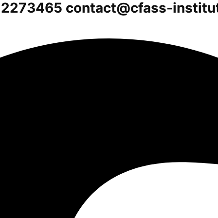
612273465
contact@cfass-institu