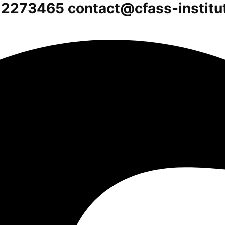
612273465
contact@cfass-institu